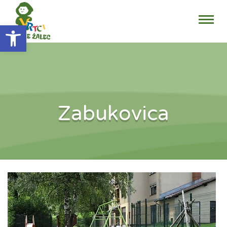
Open toolbar
Zabukovica