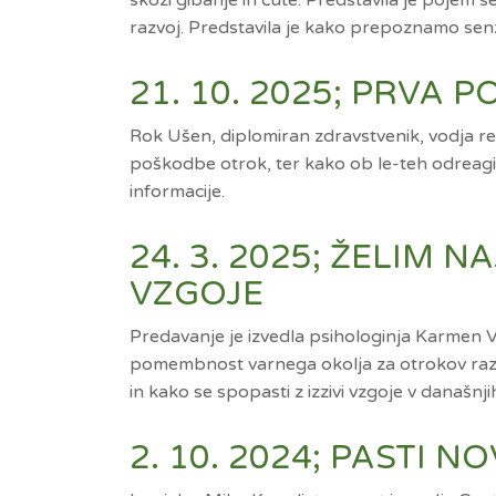
skozi gibanje in čute. Predstavila je pojem 
razvoj. Predstavila je kako prepoznamo sen
21. 10. 2025; PRVA
Rok Ušen, diplomiran zdravstvenik, vodja re
poškodbe otrok, ter kako ob le-teh odreagira
informacije.
24. 3. 2025; ŽELIM 
VZGOJE
Predavanje je izvedla psihologinja Karmen Vr
pomembnost varnega okolja za otrokov razvoj
in kako se spopasti z izzivi vzgoje v današnji
2. 10. 2024; PASTI 