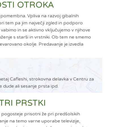
NOSTI OTROKA
o pomembna. Vpliva na razvoj gibalnih
pri tem pa jim največji zgled in podporo
vabimo in se aktivno vključujemo v njihove
ruženje s starši in vrstniki. Ob tem ne smemo
evarovano okolje. Predavanje je izvedla
etaj Cafleshi, strokovna delavka v Centru za
 dude ali sesanje prsta ipd.
TRI PRSTKI
 pogosteje prisotni že pri predšolskih
nje na temo varne uporabe televizije,