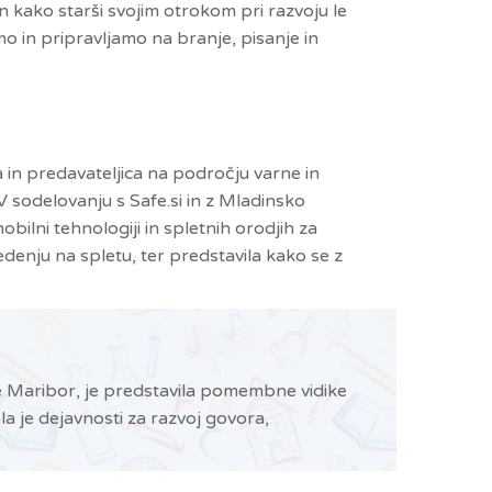
n kako starši svojim otrokom pri razvoju le
 in pripravljamo na branje, pisanje in
a in predavateljica na področju varne in
V sodelovanju s Safe.si in z Mladinsko
bilni tehnologiji in spletnih orodjih za
edenju na spletu, ter predstavila kako se z
rše Maribor, je predstavila pomembne vidike
a je dejavnosti za razvoj govora,