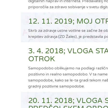
digitalnih naprav in interneta. Predavatelj R
priporočila za zdravo sobivanje v svetu digita
12. 11. 2019; MOJ O
Skrb za zdravje ustne votline se začne že o
krepitev zdravja (ZD Žalec), je predstavila
3. 4. 2018; VLOGA 
OTROK
Samopodobo oblikujemo na podlagi različnih
pozitivno in realno samopodobo. V ta namen 
samopodobe, kako se le-ta gradi tekom naš
gradnji pozitivne samopodobe.
20. 11. 2018; VLOGA