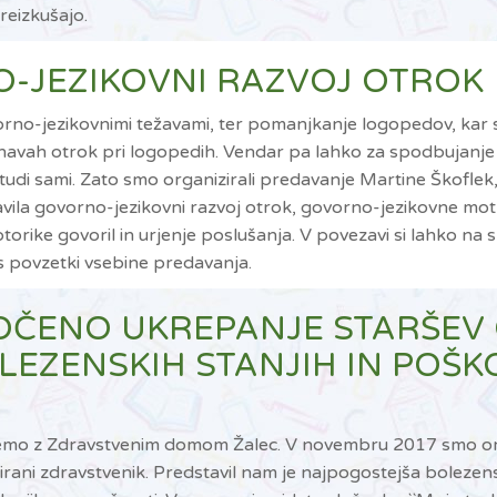
reizkušajo.
NO-JEZIKOVNI RAZVOJ OTROK
orno-jezikovnimi težavami, ter pomanjkanje logopedov, kar s
vnavah otrok pri logopedih. Vendar pa lahko za spodbujanj
tudi sami. Zato smo organizirali predavanje Martine Škoflek
vila govorno-jezikovni razvoj otrok, govorno-jezikovne mot
orike govoril in urjenje poslušanja. V povezavi si lahko na s
 povzetki vsebine predavanja.
OROČENO UKREPANJE STARŠEV
LEZENSKIH STANJIH IN POŠ
lujemo z Zdravstvenim domom Žalec. V novembru 2017 smo org
irani zdravstvenik. Predstavil nam je najpogostejša bolezens