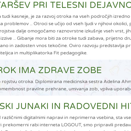
STARŠEV PRI TELESNI DEJAV
tudi kasneje, je za razvoj otroka na vseh področjih izredn
oblemov ... Otroci se učijo od vseh ljudi v njihovi okolici, 
ojstva dalje omogočamo raznovrstne izkušnje vseh vrst, jih 
zzive ... Gibanje mora biti za otroke tudi zabava, prijetno d
ano in zadosten vnos tekočine. Oviro razvoju predstavlja pr
eljica in multiplikatorka Fit pedagogike.
TROK IMA ZDRAVE ZOBE
b rojstvu otroka. Diplomirana medicinska sestra Adelina Ahm
 pomembnost pravilne prehrane, umivanja zob, vpliva uporabe
IJSKI JUNAKI IN RADOVEDNI HI
azličnimi digitalnimi napravi in neprimerna vsebina, sta vse
i prekomerni rabi interneta LOGOUT, smo pripravili predava