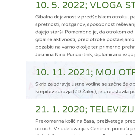
10. 5. 2022; VLOGA 
Gibalna dejavnost v predšolskem otroku, pa 
spretnosti, možganov, sposobnost reševanja pr
dajejo starši. Pomembno je, da otrokom od r
gibalne aktivnosti, pred otroke postavljamo i
pozabiti na varno okolje ter primerno prehr
Jasmina Nina Pungartnik, diplomirana vzgojit
10. 11. 2021; MOJ O
Skrb za zdravje ustne votline se začne že o
krepitev zdravja (ZD Žalec), je predstavila
21. 1. 2020; TELEVIZ
Prekomerna količina časa, preživetega pred r
otrocih. V sodelovanju s Centrom pomoči pr