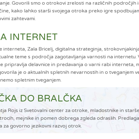
. Govorili smo o otrokovi zrelosti na različnih področjih i
ine, kako lahko starši svojega otroka preko igre spodbujamo
ovimi zahtevami.
 ZA INTERNET
nterneta, Zala Bricelj, digitalna strateginja, strokovnjakinj
ualne teme s področja zagotavljanja varnosti na internetu. 
pripravlja delavnice in predavanja o varni rabi interneta, mo
govorila je o aktualnih spletnih nevarnostih in o tveganjem v
ognemo spletnim tveganjem.
ALČKA DO BRALČKA
atja Rojs iz Svetovalni center za otroke, mladostnike in sta
rocih, mejnike in pomen dobrega zgleda odraslih. Predlagal
 za govorno jezikovni razvoj otrok.