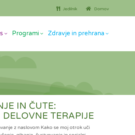
Jedilnik
Domov
s
Programi
Zdravje in prehrana
NJE IN ČUTE:
 DELOVNE TERAPIJE
edavanje z naslovom Kako se moj otrok uči