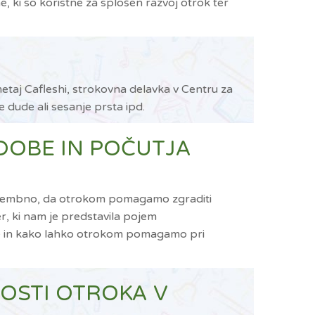
e, ki so koristne za splošen razvoj otrok ter
etaj Cafleshi, strokovna delavka v Centru za
 dude ali sesanje prsta ipd.
ODOBE IN POČUTJA
 pomembno, da otrokom pomagamo zgraditi
r, ki nam je predstavila pojem
be in kako lahko otrokom pomagamo pri
NOSTI OTROKA V