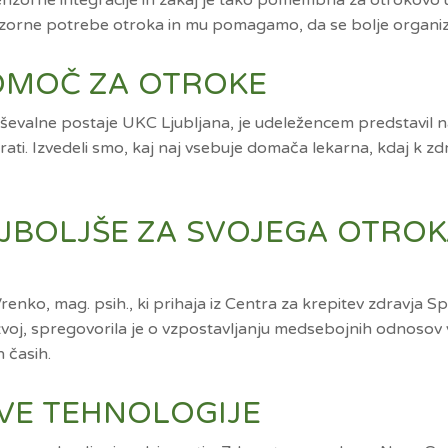
senzorne integracije in zakaj je tako pomembna za otrokovo u
zorne potrebe otroka in mu pomagamo, da se bolje organizir
 POMOČ ZA OTROKE
ševalne postaje UKC Ljubljana, je udeležencem predstavil n
ti. Izvedeli smo, kaj naj vsebuje domača lekarna, kdaj k zdra
NAJBOLJŠE ZA SVOJEGA OTROK
enko, mag. psih., ki prihaja iz Centra za krepitev zdravja Sp
, spregovorila je o vzpostavljanju medsebojnih odnosov v dr
h časih.
NOVE TEHNOLOGIJE