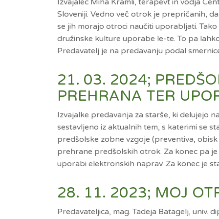
Izvajalec Miha Kramli, terapevt in vodja Cen
Sloveniji. Vedno več otrok je prepričanih, d
se jih morajo otroci naučiti uporabljati. Ta
družinske kulture uporabe le-te. To pa lahk
Predavatelj je na predavanju podal smernic
21. 03. 2024; PRED
PREHRANA TER UPO
Izvajalke predavanja za starše, ki delujejo 
sestavljeno iz aktualnih tem, s katerimi se st
predšolske zobne vzgoje (preventiva, obisk z
prehrane predšolskih otrok. Za konec pa je 
uporabi elektronskih naprav. Za konec je st
28. 11. 2023; MOJ O
Predavateljica, mag. Tadeja Batagelj, univ. d