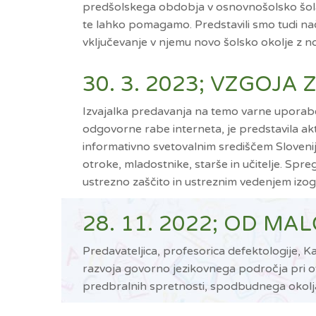
predšolskega obdobja v osnovnošolsko šolanje
te lahko pomagamo. Predstavili smo tudi nač
vključevanje v njemu novo šolsko okolje z n
30. 3. 2023; VZGOJA
Izvajalka predavanja na temo varne uporabe i
odgovorne rabe interneta, je predstavila akt
informativno svetovalnim središčem Slovenije 
otroke, mladostnike, starše in učitelje. Spre
ustrezno zaščito in ustreznim vedenjem iz
28. 11. 2022; OD M
Predavateljica, profesorica defektologije, K
razvoja govorno jezikovnega področja pri ot
predbralnih spretnosti, spodbudnega okolja