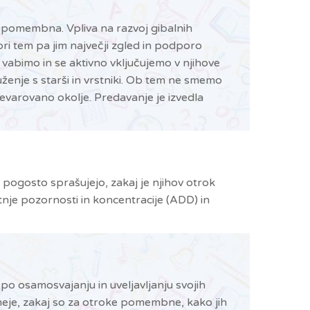
o pomembna. Vpliva na razvoj gibalnih
pri tem pa jim največji zgled in podporo
vabimo in se aktivno vključujemo v njihove
ruženje s starši in vrstniki. Ob tem ne smemo
evarovano okolje. Predavanje je izvedla
ši pogosto sprašujejo, zakaj je njihov otrok
tnje pozornosti in koncentracije (ADD) in
k po osamosvajanju in uveljavljanju svojih
o meje, zakaj so za otroke pomembne, kako jih