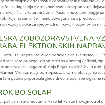
tra za zdravljenje odvisnosti v Zdravstvenem domu Nova Gori
a je fokus dogajanja v virtualnem svetu. Neizpodbitno dejstvo
ko narekuje čas, v katerem živimo. Pastem nove tehnologije s
o oblikujemo samo, če imamo dovolj znanja o prednostih in 
e pri vzgoji otroka za njegov zdrav razvoj možganov, osebn
ŠOLSKA ZOBOZDRAVSTVENA V
RABA ELEKTRONSKIH NAPRA
na Centru za Krepitev zdravja Spodnje Savinjske doline, ZD Ža
arši srečujete pri vzgoji otrok. Adelina Ahmetaj Cafleshi, dipl.
obozdravnika, nega zob). Anja Bizjak, dipl. inž. živ. in preh
Karmen Vrenko, mag. psih. opisovala varno objavljanje vseb
aršem podala priporočila glede dnevne uporabe digitalne te
TROK BO ŠOLAR
ipl. psih., nam je predstavila, kako lahko starši svojim otro