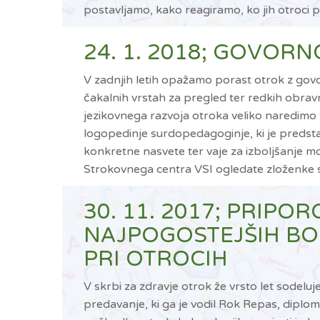
postavljamo, kako reagiramo, ko jih otroci p
24. 1. 2018; GOVOR
V zadnjih letih opažamo porast otrok z gov
čakalnih vrstah za pregled ter redkih obra
jezikovnega razvoja otroka veliko naredimo 
logopedinje surdopedagoginje, ki je predsta
konkretne nasvete ter vaje za izboljšanje mot
Strokovnega centra VSI ogledate zloženke s
30. 11. 2017; PRIP
NAJPOGOSTEJŠIH BO
PRI OTROCIH
V skrbi za zdravje otrok že vrsto let sode
predavanje, ki ga je vodil Rok Repas, diplom