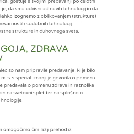
ca, gostuje s svojimi predavanji po celotni
 je, da smo odvisni od novih tehnologij in da
e lahko izognemo z oblikovanjem (strukture)
nevarnostih sodobnih tehnologij.
ostne strukture in duhovnega sveta.
ZGOJA, ZDRAVA
V
lec so nam pripravile predavanje, ki je bilo
 m. s. s special. znanji je govorila o pomenu
. je predavala o pomenu zdrave in raznolike
in na svetovni splet ter na splošno o
hnologije.
kom omogočimo čim lažji prehod iz