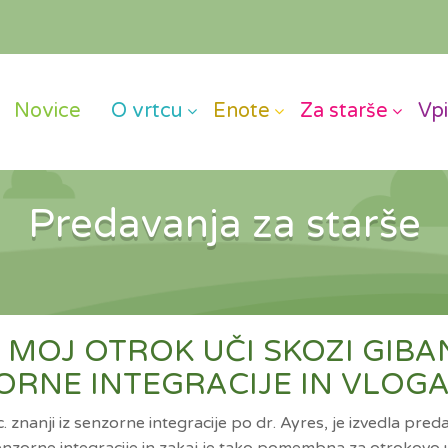
Novice
O vrtcu
Enote
Za starše
Vpi
Predavanja za starše
SE MOJ OTROK UČI SKOZI GIBA
RNE INTEGRACIJE IN VLOGA
. znanji iz senzorne integracije po dr. Ayres, je izvedla pr