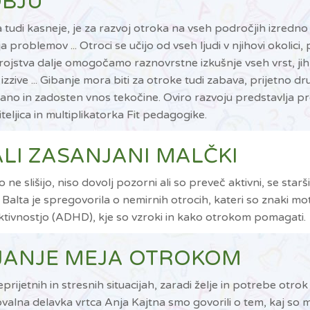
BJU
tudi kasneje, je za razvoj otroka na vseh področjih izredn
oblemov ... Otroci se učijo od vseh ljudi v njihovi okolici, 
ojstva dalje omogočamo raznovrstne izkušnje vseh vrst, jih 
zzive ... Gibanje mora biti za otroke tudi zabava, prijetno d
ano in zadosten vnos tekočine. Oviro razvoju predstavlja pr
eljica in multiplikatorka Fit pedagogike.
 ALI ZASANJANI MALČKI
ne slišijo, niso dovolj pozorni ali so preveč aktivni, se star
alta je spregovorila o nemirnih otrocih, kateri so znaki mo
ktivnostjo (ADHD), kje so vzroki in kako otrokom pomagati.
VLJANJE MEJA OTROKOM
prijetnih in stresnih situacijah, zaradi želje in potrebe otro
etovalna delavka vrtca Anja Kajtna smo govorili o tem, kaj s