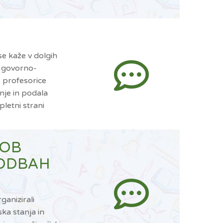
e kaže v dolgih
e govorno-
, profesorice
nje in podala
pletni strani
 OB
KODBAH
anizirali
ka stanja in