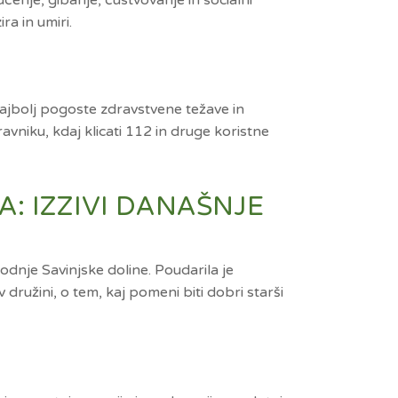
čenje, gibanje, čustvovanje in socialni
a in umiri.
ajbolj pogoste zdravstvene težave in
vniku, kdaj klicati 112 in druge koristne
A: IZZIVI DANAŠNJE
odnje Savinjske doline. Poudarila je
užini, o tem, kaj pomeni biti dobri starši