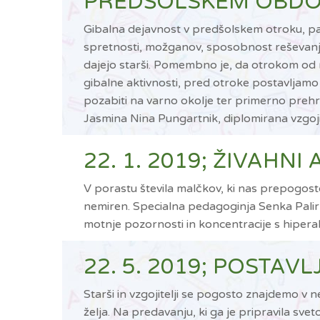
PREDŠOLSKEM OBDO
Gibalna dejavnost v predšolskem otroku, pa 
spretnosti, možganov, sposobnost reševanja pr
dajejo starši. Pomembno je, da otrokom od r
gibalne aktivnosti, pred otroke postavljamo i
pozabiti na varno okolje ter primerno prehr
Jasmina Nina Pungartnik, diplomirana vzgojit
22. 1. 2019; ŽIVAHNI
V porastu števila malčkov, ki nas prepogosto 
nemiren. Specialna pedagoginja Senka Palir B
motnje pozornosti in koncentracije s hipera
22. 5. 2019; POSTA
Starši in vzgojitelji se pogosto znajdemo v ne
želja. Na predavanju, ki ga je pripravila sv