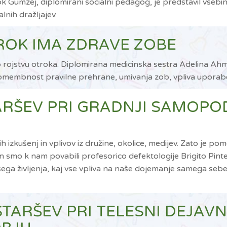
ok Gumzej, diplomirani socialni pedagog, je predstavil vsebin
lnih dražljajev.
TROK IMA ZDRAVE ZOBE
b rojstvu otroka. Diplomirana medicinska sestra Adelina Ahm
 pomembnost pravilne prehrane, umivanja zob, vpliva uporabe
STARŠEV PRI GRADNJI SAMOP
 izkušenj in vplivov iz družine, okolice, medijev. Zato je
smo k nam povabili profesorico defektologije Brigito Pinte
ega življenja, kaj vse vpliva na naše dojemanje samega se
 STARŠEV PRI TELESNI DEJAV