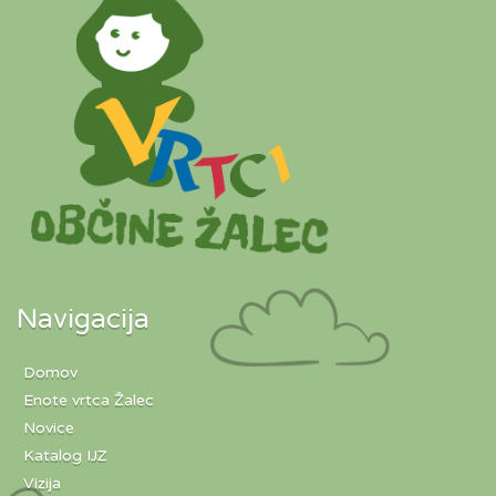
Navigacija
Domov
Enote vrtca Žalec
Novice
Katalog IJZ
Vizija