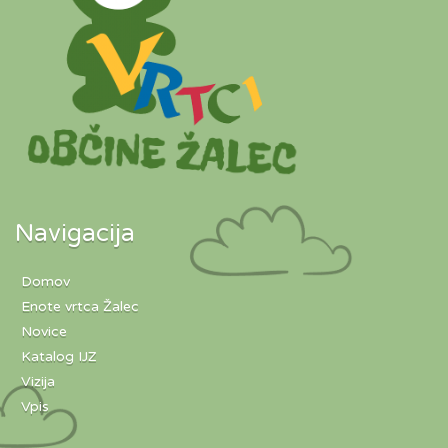
Navigacija
Domov
Enote vrtca Žalec
Novice
Katalog IJZ
Vizija
Vpis