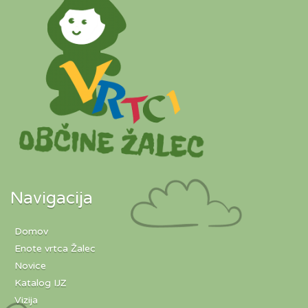
Navigacija
Domov
Enote vrtca Žalec
Novice
Katalog IJZ
Vizija