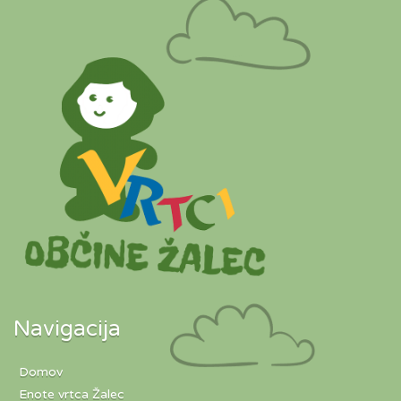
Navigacija
Domov
Enote vrtca Žalec